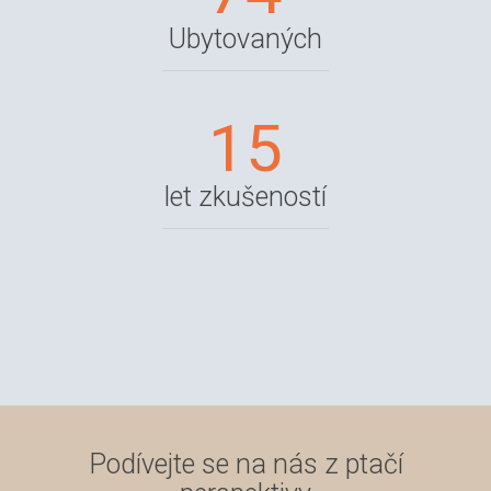
Ubytovaných
15
let zkušeností
Podívejte se na nás z ptačí