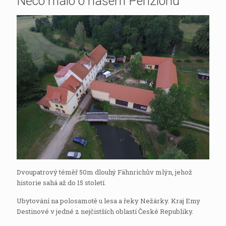
Něco málo o našem Penzionu
Dvoupatrový téměř 50m dlouhý Fähnrichův mlýn, jehož
historie sahá až do 15 století.
Ubytování na polosamotě u lesa a řeky Nežárky. Kraj Emy
Destinové v jedné z nejčistších oblastí České Republiky.