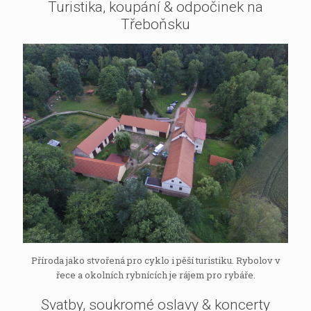
Turistika, koupání & odpočinek na
Třeboňsku
Příroda jako stvořená pro cyklo i pěší turistiku. Rybolov v
řece a okolních rybnících je rájem pro rybáře.
Svatby, soukromé oslavy & koncerty